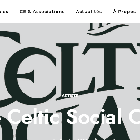
cles
CE & Associations
Actualités
À Propos
ARTISTE
 Celtic Social 